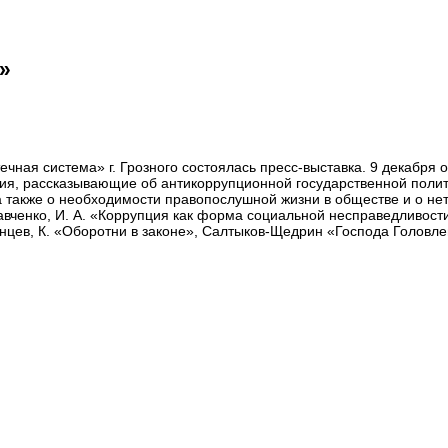
»
чная система» г. Грозного состоялась пресс-выставка. 9 декабр
ния, рассказывающие об антикоррупционной государственной полит
а также о необходимости правопослушной жизни в обществе и о не
ченко, И. А. «Коррупция как форма социальной несправедливости»,
анцев, К. «Оборотни в законе», Салтыков-Щедрин «Господа Головле