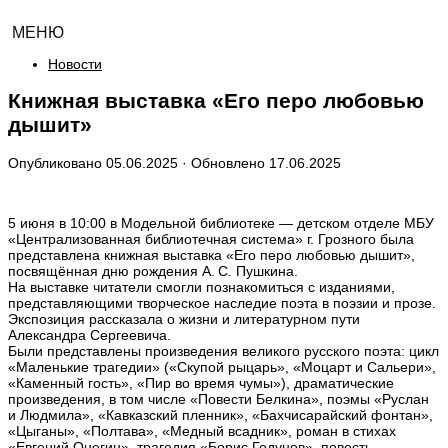
МЕНЮ
Новости
Книжная выставка «Его перо любовью
дышит»
Опубликовано
05.06.2025
· Обновлено
17.06.2025
5 июня в 10:00 в Модельной библиотеке — детском отделе МБУ
«Централизованная библиотечная система» г. Грозного была
представлена книжная выставка «Его перо любовью дышит»,
посвящённая дню рождения А. С. Пушкина.
На выставке читатели смогли познакомиться с изданиями,
представляющими творческое наследие поэта в поэзии и прозе.
Экспозиция рассказала о жизни и литературном пути
Александра Сергеевича.
Были представлены произведения великого русского поэта: цикл
«Маленькие трагедии» («Скупой рыцарь», «Моцарт и Сальери»,
«Каменный гость», «Пир во время чумы»), драматические
произведения, в том числе «Повести Белкина», поэмы «Руслан
и Людмила», «Кавказский пленник», «Бахчисарайский фонтан»,
«Цыганы», «Полтава», «Медный всадник», роман в стихах
«Евгений Онегин», трагедия «Борис Годунов», повесть