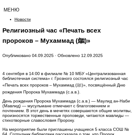
МЕНЮ
Новости
Религиозный час «Печать всех
пророков – Мухаммад (ﷺ)»
Опубликовано
04.09.2025
· Обновлено
12.09.2025
4 сентября в 14:00 в филиале № 10 МБУ «Централизованная
библиотечная система» г. Грозного состоялся религиозный час
«Печать всех пророков – Мухаммад (ﷺ)», посвящённый Дню
рождения Пророка Мухаммада (с.а.в.).
День рождения Пророка Мухаммада (с.а.в.) — Маулид ан-Наби
(Мавлид) — мусульмане отмечают с благоговением и
почтением. В этот день в мечетях совершаются общие молитвы,
произносятся торжественные проповеди, читаются мавлиды —
стихотворные славословия Пророку.
На мероприятие были приглашены учащиеся 5 класса СОШ №
64. Сотрудник библиотеки рассказала о том, что Пророк