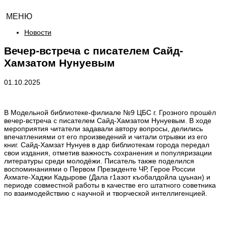
МЕНЮ
Новости
Вечер-встреча с писателем Сайд-
Хамзатом Нунуевым
01.10.2025
В Модельной библиотеке-филиале №9 ЦБС г. Грозного прошёл
вечер-встреча с писателем Сайд-Хамзатом Нунуевым. В ходе
мероприятия читатели задавали автору вопросы, делились
впечатлениями от его произведений и читали отрывки из его
книг. Сайд-Хамзат Нунуев в дар библиотекам города передал
свои издания, отметив важность сохранения и популяризации
литературы среди молодёжи. Писатель также поделился
воспоминаниями о Первом Президенте ЧР, Герое России
Ахмате-Хаджи Кадырове (Дала г1азот къобалдойла цуьнан) и
периоде совместной работы в качестве его штатного советника
по взаимодействию с научной и творческой интеллигенцией.