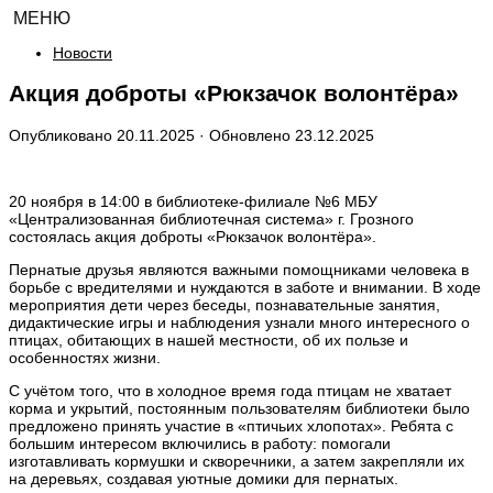
МЕНЮ
Новости
Акция доброты «Рюкзачок волонтёра»
Опубликовано
20.11.2025
· Обновлено
23.12.2025
20 ноября в 14:00 в библиотеке-филиале №6 МБУ
«Централизованная библиотечная система» г. Грозного
состоялась акция доброты «Рюкзачок волонтёра».
Пернатые друзья являются важными помощниками человека в
борьбе с вредителями и нуждаются в заботе и внимании. В ходе
мероприятия дети через беседы, познавательные занятия,
дидактические игры и наблюдения узнали много интересного о
птицах, обитающих в нашей местности, об их пользе и
особенностях жизни.
С учётом того, что в холодное время года птицам не хватает
корма и укрытий, постоянным пользователям библиотеки было
предложено принять участие в «птичьих хлопотах». Ребята с
большим интересом включились в работу: помогали
изготавливать кормушки и скворечники, а затем закрепляли их
на деревьях, создавая уютные домики для пернатых.