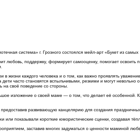
течная система» г. Грозного состоялся мейл-арт «Букет из самы
рит любовь, поддержку, формирует самооценку, помогает освоить
.
 в жизни каждого человека и о том, как важно проявлять уважение
 дети часто становятся вспыльчивыми, резкими и могут невольно о
ь на своё поведение со стороны.
ое изложение о своей маме — о том, что делает её особенной. К
 предоставив развивающую канцелярию для создания праздничных 
и или показывали короткие юмористические сценки, создавая тёп
ероприятием, заставив многих задуматься о ценности маминой любв