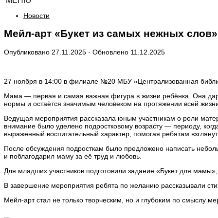
МЕНЮ
Новости
Мейл-арт «Букет из самых нежных слов»
Опубликовано
27.11.2025
· Обновлено
11.12.2025
27 ноября в 14:00 в филиале №20 МБУ «Централизованная библио
Мама — первая и самая важная фигура в жизни ребёнка. Она да
нормы и остаётся значимым человеком на протяжении всей жизни
Ведущая мероприятия рассказала юным участникам о роли матери
внимание было уделено подростковому возрасту — периоду, когда
выраженный воспитательный характер, помогая ребятам взглянут
После обсуждения подросткам было предложено написать небольш
и поблагодарил маму за её труд и любовь.
Для младших участников подготовили задание «Букет для мамы»,
В завершение мероприятия ребята по желанию рассказывали стих
Мейл-арт стал не только творческим, но и глубоким по смыслу м