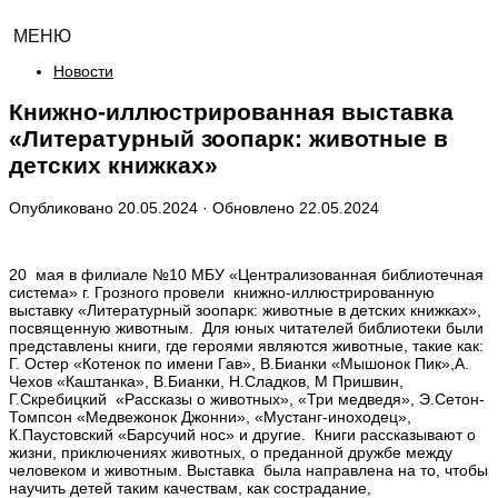
МЕНЮ
Новости
Книжно-иллюстрированная выставка
«Литературный зоопарк: животные в
детских книжках»
Опубликовано
20.05.2024
· Обновлено
22.05.2024
20 мая в филиале №10 МБУ «Централизованная библиотечная
система» г. Грозного провели книжно-иллюстрированную
выставку «Литературный зоопарк: животные в детских книжках»,
посвященную животным. Для юных читателей библиотеки были
представлены книги, где героями являются животные, такие как:
Г. Остер «Котенок по имени Гав», В.Бианки «Мышонок Пик»,А.
Чехов «Каштанка», В.Бианки, Н.Сладков, М Пришвин,
Г.Скребицкий «Рассказы о животных», «Три медведя», Э.Сетон-
Томпсон «Медвежонок Джонни», «Мустанг-иноходец»,
К.Паустовский «Барсучий нос» и другие. Книги рассказывают о
жизни, приключениях животных, о преданной дружбе между
человеком и животным. Выставка была направлена на то, чтобы
научить детей таким качествам, как сострадание,