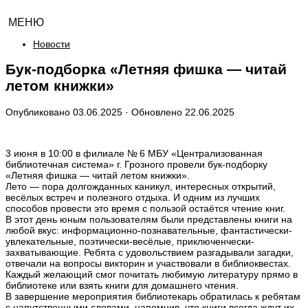
МЕНЮ
Новости
Бук-подборка «Летняя фишка — читай
летом книжки»
Опубликовано
03.06.2025
· Обновлено
22.06.2025
3 июня в 10:00 в филиале № 6 МБУ «Централизованная
библиотечная система» г. Грозного провели бук-подборку
«Летняя фишка — читай летом книжки».
Лето — пора долгожданных каникул, интересных открытий,
весёлых встреч и полезного отдыха. И одним из лучших
способов провести это время с пользой остаётся чтение книг.
В этот день юным пользователям были представлены книги на
любой вкус: информационно-познавательные, фантастически-
увлекательные, поэтически-весёлые, приключенчески-
захватывающие. Ребята с удовольствием разгадывали загадки,
отвечали на вопросы викторин и участвовали в библиоквестах.
Каждый желающий смог почитать любимую литературу прямо в
библиотеке или взять книги для домашнего чтения.
В завершение мероприятия библиотекарь обратилась к ребятам
с напутственными словами, напомнив, что книги всегда ждут их