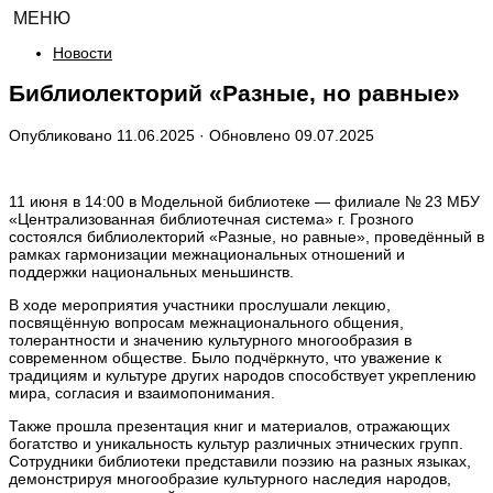
МЕНЮ
Новости
Библиолекторий «Разные, но равные»
Опубликовано
11.06.2025
· Обновлено
09.07.2025
11 июня в 14:00 в Модельной библиотеке — филиале № 23 МБУ
«Централизованная библиотечная система» г. Грозного
состоялся библиолекторий «Разные, но равные», проведённый в
рамках гармонизации межнациональных отношений и
поддержки национальных меньшинств.
В ходе мероприятия участники прослушали лекцию,
посвящённую вопросам межнационального общения,
толерантности и значению культурного многообразия в
современном обществе. Было подчёркнуто, что уважение к
традициям и культуре других народов способствует укреплению
мира, согласия и взаимопонимания.
Также прошла презентация книг и материалов, отражающих
богатство и уникальность культур различных этнических групп.
Сотрудники библиотеки представили поэзию на разных языках,
демонстрируя многообразие культурного наследия народов,